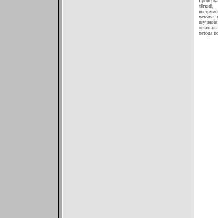
Проверк
лёгкий,
инструм
методы п
изучение
остальны
метода п