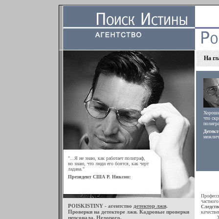
На гл
Хороший
что скр
полигра
Детект
межлич
"...Я не знаю, как работает полиграф,
но знаю, что люди его боятся, как черт
ладана."
Президент США Р. Никсон:
Професс
частног
POISKISTINY - агентство
детектор лжи
.
Следств
Проверки на детекторе лжи. Кадровые проверки
качестве
персонала. Недорого.
Услуги 