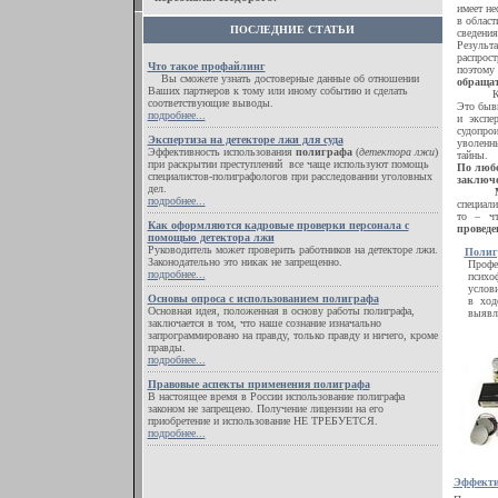
имеет не
в облас
ПОСЛЕДНИЕ СТАТЬИ
сведения
Результ
распрос
Что такое профайлинг
поэтому
Вы сможете узнать достоверные данные об отношении
обращат
Ваших партнеров к тому или иному событию и сделать
Каждый 
соответствующие выводы.
Это быв
подробнее...
и экспе
судопро
Экспертиза на детекторе лжи для суда
уволенн
Эффективность использования
полиграфа
(
детектора лжи
)
тайны.
при раскрытии преступлений все чаще используют помощь
По любо
специалистов-полиграфологов при расследовании уголовных
заключе
дел.
подробнее...
специали
то – ч
Как оформляются кадровые проверки персонала с
проведе
помощью детектора лжи
Руководитель может проверить работников на детекторе лжи.
Полиг
Законодательно это никак не запрещенно.
Проф
подробнее...
психо
услови
Основы опроса с использованием полиграфа
в ход
Основная идея, положенная в основу работы полиграфа,
выявл
заключается в том, что наше сознание изначально
запрограммировано на правду, только правду и ничего, кроме
правды.
подробнее...
Правовые аспекты применения полиграфа
В настоящее время в России использование полиграфа
законом не запрещено. Получение лицензии на его
приобретение и использование НЕ ТРЕБУЕТСЯ.
подробнее...
Эффекти