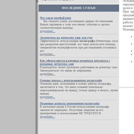
челове
окружа
целого
ПОСЛЕДНИЕ СТАТЬИ
При пр
предъя
Что такое профайлинг
привыч
Вы сможете узнать достоверные данные об отношении
работу 
Ваших партнеров к тому или иному событию и сделать
можно 
соответствующие выводы.
Основн
подробнее...
Экспертиза на детекторе лжи для суда
Эффективность использования
полиграфа
(
детектора лжи
)
при раскрытии преступлений все чаще используют помощь
специалистов-полиграфологов при расследовании уголовных
дел.
подробнее...
Как оформляются кадровые проверки персонала с
помощью детектора лжи
Руководитель может проверить работников на детекторе лжи.
Законодательно это никак не запрещенно.
подробнее...
Основы опроса с использованием полиграфа
Основная идея, положенная в основу работы полиграфа,
заключается в том, что наше сознание изначально
запрограммировано на правду, только правду и ничего, кроме
правды.
подробнее...
Правовые аспекты применения полиграфа
В настоящее время в России использование полиграфа
законом не запрещено. Получение лицензии на его
приобретение и использование НЕ ТРЕБУЕТСЯ.
подробнее...