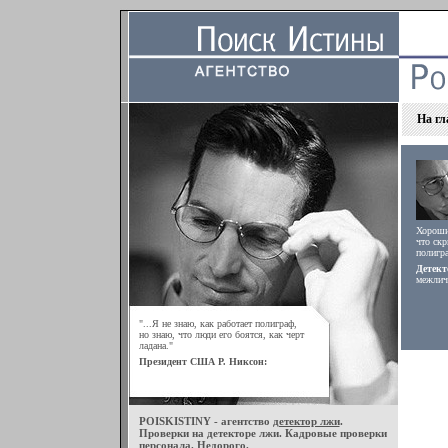
На гл
Хороший
что скр
полигра
Детект
межлич
"...Я не знаю, как работает полиграф,
но знаю, что люди его боятся, как черт
ладана."
Президент США Р. Никсон:
POISKISTINY - агентство
детектор лжи
.
Проверки на детекторе лжи. Кадровые проверки
Прове
персонала. Недорого.