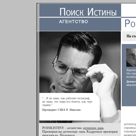
На гл
Хороший
что скр
полигра
Детект
межлич
"...Я не знаю, как работает полиграф,
но знаю, что люди его боятся, как черт
ладана."
Президент США Р. Никсон:
детект
справед
POISKISTINY - агентство
детектор лжи
.
оправда
Проверки на детекторе лжи. Кадровые проверки
назначе
персонала. Недорого.