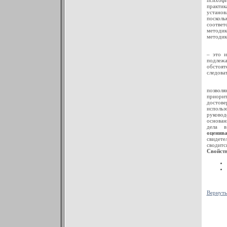
психофи
практи
установ
поскол
соответ
методик
методик
– это и
подлеж
обстоят
следова
позволя
приорит
достове
исполь
руковод
основан
дела 
оцени
свидете
сводитс
Свойств
Вернуть